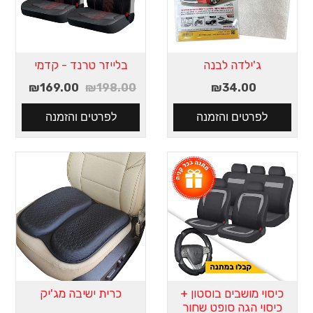
ג'ילדה לבנה
בלייזר טרנד - קדמי
₪169.00
₪198.00
₪34.00
כיסוי מושבים בוסטון +
כרית ישיבה מג'יק
כיסוי הגה סופט שחור